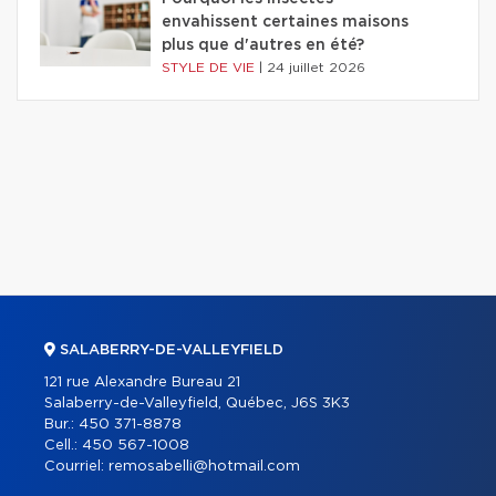
envahissent certaines maisons
plus que d'autres en été?
STYLE DE VIE
|
24 juillet 2026
SALABERRY-DE-VALLEYFIELD
121 rue Alexandre Bureau 21
Salaberry-de-Valleyfield, Québec, J6S 3K3
Bur.:
450 371-8878
Cell.:
450 567-1008
Courriel:
remosabelli@hotmail.com