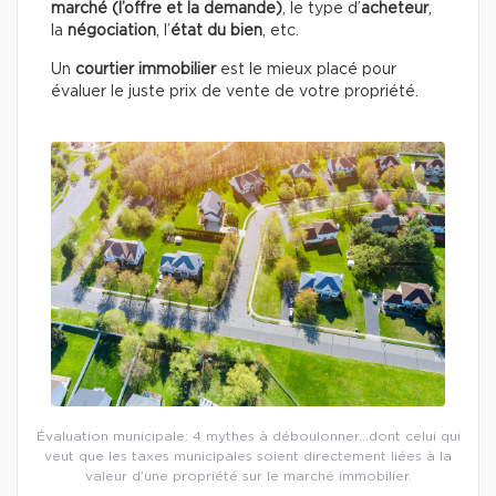
marché (l’offre et la demande)
, le type d’
acheteur
,
la
négociation
, l’
état du
bien
, etc.
Un
courtier immobilier
est le mieux placé pour
évaluer le juste prix de vente de votre propriété.
Évaluation municipale: 4 mythes à déboulonner…dont celui qui
veut que les taxes municipales soient directement liées à la
valeur d’une propriété sur le marché immobilier.