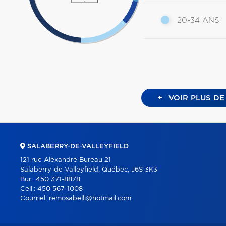
20-34 ANS
+
VOIR PLUS DE
SALABERRY-DE-VALLEYFIELD
121 rue Alexandre Bureau 21
Salaberry-de-Valleyfield, Québec, J6S 3K3
Bur.:
450 371-8878
Cell.:
450 567-1008
Courriel:
remosabelli@hotmail.com