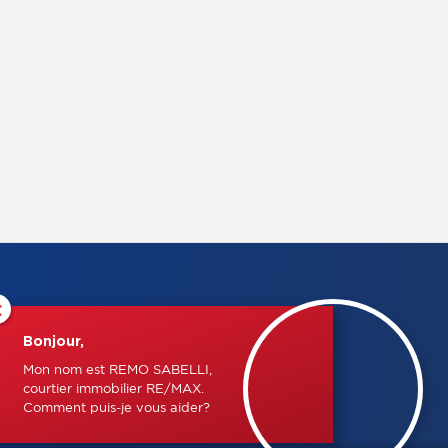
×
Bonjour,
Mon nom est REMO SABELLI,
courtier immobilier RE/MAX.
Comment puis-je vous aider?