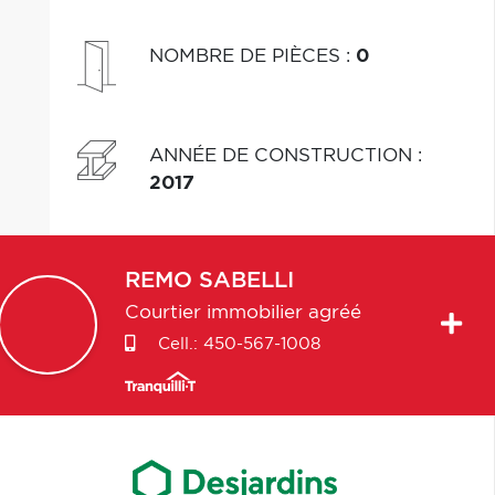
NOMBRE DE PIÈCES
:
0
ANNÉE DE CONSTRUCTION
:
2017
REMO
SABELLI
Courtier immobilier agréé
Cell.:
450-567-1008