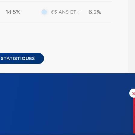
14.5%
6.2%
65 ANS ET +
 STATISTIQUES