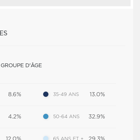
ES
 GROUPE D'ÂGE
8.6%
13.0%
35-49 ANS
4.2%
32.9%
50-64 ANS
12.0%
29.3%
65 ANS ET +