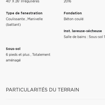
40' X 26' Irrégulières
2016
Type de fenestration
Fondation
Coulissante
,
Manivelle
Béton coulé
(battant)
Inst. laveuse-sécheuse
Salle de bains : Sous-sol 
Sous-sol
6 pieds et plus
,
Totalement
aménagé
PARTICULARITÉS DU TERRAIN