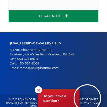
LEGAL NOTE
SALABERRY-DE-VALLEYFIELD
121 rue Alexandre Bureau 21
Salaberry-de-Valleyfield, Québec, J6S 3K3
Off.:
450 371-8878
Cell.:
450 567-1008
Email:
remosabelli@hotmail.com
×
Do you have a
© 2026 RE/MAX DÉFI (1996) – INDEPENDENTLY OWNED AND OPERATED
question?
FRANCHISE OF RE/MAX QUÉBEC – ALL RIGHTS RESERVED -
PRIVACY POLICY
-
TERMS OF USE
-
CONSENT MANAGEMENT