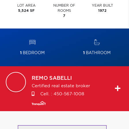
LOT AREA
NUMBER OF
YEAR BUILT
5,524 SF
ROOMS
1972
7
1
BEDROOM
1
BATHROOM
REMO
SABELLI
Certified real estate broker
Cell. :
450-567-1008