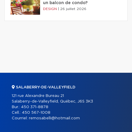
un balcon de condo?
DESIGN
|
26 juillet 2026
SALABERRY-DE-VALLEYFIELD
121 rue Alexandre Bureau 21
Salaberry-de-Valleyfield, Québec, J6S 3K3
Bur.:
450 371-8878
Cell.:
450 567-1008
Courriel:
remosabelli@hotmail.com